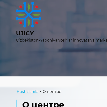
UJICY
O‘zbekiston-Yaponiya yoshlar innovatsiya marka
Bosh sahifa
/
О центре
О центре