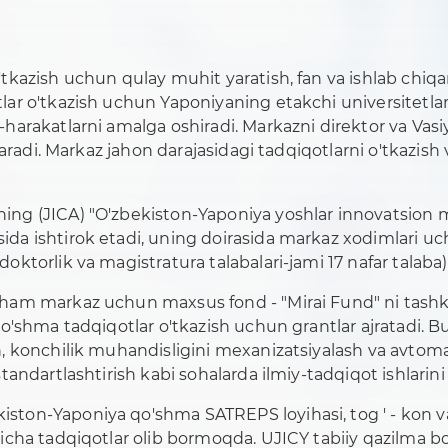
'tkazish uchun qulay muhit yaratish, fan va ishlab chiqa
lar o'tkazish uchun Yaponiyaning etakchi universitetlari
y-harakatlarni amalga oshiradi. Markazni direktor va Vas
hqaradi. Markaz jahon darajasidagi tadqiqotlarni o'tkazish
ing (JICA) "O'zbekiston-Yaponiya yoshlar innovatsion m
ida ishtirok etadi, uning doirasida markaz xodimlari uch
ktorlik va magistratura talabalari-jami 17 nafar talaba) t
 ham markaz uchun maxsus fond - "Mirai Fund" ni tashkil
n qo'shma tadqiqotlar o'tkazish uchun grantlar ajratadi
h, konchilik muhandisligini mexanizatsiyalash va avtoma
tandartlashtirish kabi sohalarda ilmiy-tadqiqot ishlarini 
ston-Yaponiya qo'shma SATREPS loyihasi, tog ' - kon va 
yicha tadqiqotlar olib bormoqda. UJICY tabiiy qazilma boy