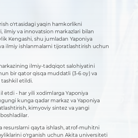
rish o'rtasidagi yaqin hamkorlikni
, ilmiy va innovatsion markazlari bilan
iylik Kengashi, shu jumladan Yaponiya
 va ilmiy ishlanmalarni tijoratlashtirish uchun
arkazining ilmiy-tadqiqot salohiyatini
un bir qator qisqa muddatli (3-6 oy) va
ashkil etildi.
 etdi - har yili xodimlarga Yaponiya
. Bugungi kunga qadar markaz va Yaponiya
tlashtirish, kimyoviy sintez va yangi
boshladilar.
resurslarni qayta ishlash, atrof-muhitni
liklarini o'rganish uchun Akita universiteti