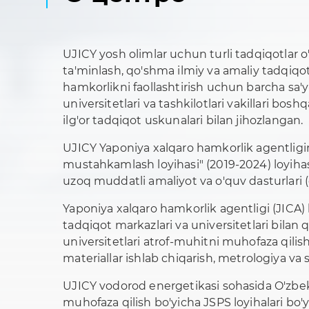
UJICY yosh olimlar uchun turli tadqiqotlar o
ta'minlash, qo'shma ilmiy va amaliy tadqiqot
hamkorlikni faollashtirish uchun barcha sa'
universitetlari va tashkilotlari vakillari bos
ilg'or tadqiqot uskunalari bilan jihozlangan.
UJICY Yaponiya xalqaro hamkorlik agentligin
mustahkamlash loyihasi" (2019-2024) loyihas
uzoq muddatli amaliyot va o'quv dasturlari (do
Yaponiya xalqaro hamkorlik agentligi (JICA)
tadqiqot markazlari va universitetlari bila
universitetlari atrof-muhitni muhofaza qilis
materiallar ishlab chiqarish, metrologiya va s
UJICY vodorod energetikasi sohasida O'zbeki
muhofaza qilish bo'yicha JSPS loyihalari bo'