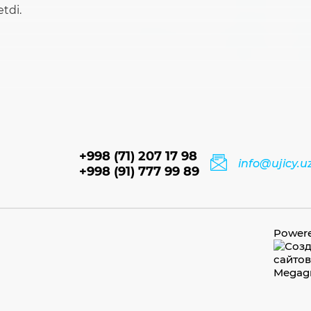
etdi.
+998 (71) 207 17 98
info@ujicy.u
+998 (91) 777 99 89
Power