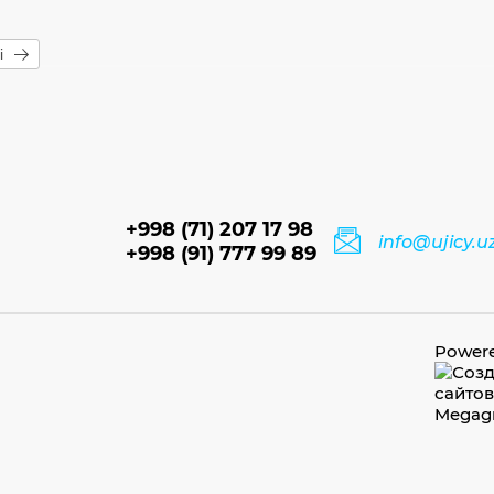
i
+998 (71) 207 17 98
info@ujicy.u
+998 (91) 777 99 89
Power