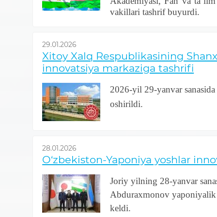
Akademiyasi, Fan va taʼlim 
vakillari tashrif buyurdi.
29.01.2026
Xitoy Xalq Respublikasining Shanx
innovatsiya markaziga tashrifi
2026-yil 29-yanvar sanasid
oshirildi.
28.01.2026
O‘zbekiston-Yaponiya yoshlar inn
Joriy yilning 28-yanvar san
Abduraxmonov yaponiyalik mu
keldi.