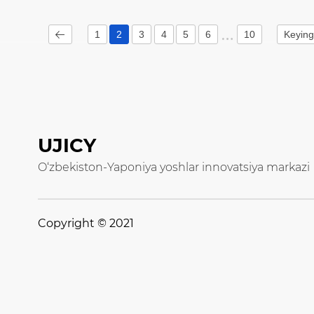
1
2
3
4
5
6
10
Keying
UJICY
O‘zbekiston-Yaponiya yoshlar innovatsiya markazi
Copyright © 2021