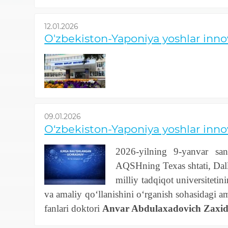
12.01.2026
O'zbekiston-Yaponiya yoshlar innov
09.01.2026
O‘zbekiston-Yaponiya yoshlar inn
2026-yilning 9-yanvar san
AQSHning Texas shtati, Dalla
milliy tadqiqot universiteti
va amaliy qo‘llanishini o‘rganish sohasidagi a
fanlari doktori
Anvar Abdulaxadovich Zaxi