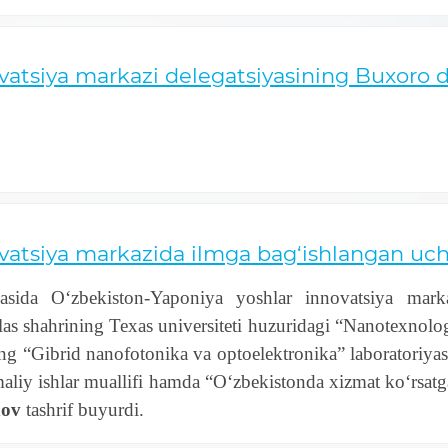
atsiya markazi delegatsiyasining Buxoro dav
ovatsiya markazida ilmga bag‘ishlangan uc
asida O‘zbekiston-Yaponiya yoshlar innovatsiya marka
s shahrining Texas universiteti huzuridagi “Nanotexnologiy
ning “Gibrid nanofotonika va optoelektronika” laboratoriyas
maliy ishlar muallifi hamda “O‘zbekistonda xizmat ko‘rsat
dov
tashrif buyurdi.