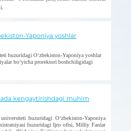
i.
bekiston-Yaponiya yoshlar
teti huzuridagi O‘zbekiston-Yaponiya yoshlar
iyalar bo‘yicha prorektori boshchiligidagi
anada kengaytirishdagi muhim
niversiteti huzuridagi Oʻzbekiston-Yaponiya
tratsiyasi huzuridagi Ijro ofisi, Milliy Fanlar