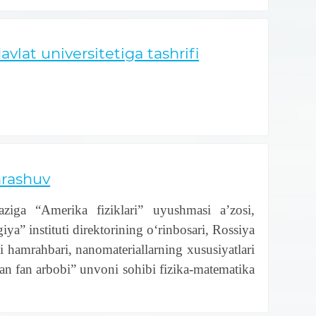
lat universitetiga tashrifi
hrashuv
ziga “Amerika fiziklari” uyushmasi a’zosi,
a” instituti direktorining o‘rinbosari, Rossiya
i hamrahbari, nanomateriallarning xususiyatlari
gan fan arbobi” unvoni sohibi fizika-matematika