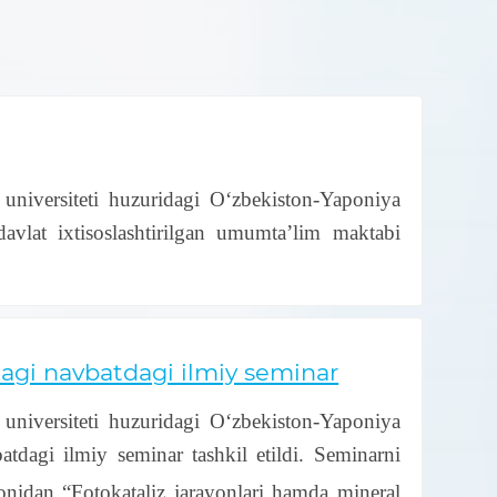
universiteti huzuridagi O‘zbekiston-Yaponiya
avlat ixtisoslashtirilgan umumta’lim maktabi
dagi navbatdagi ilmiy seminar
universiteti huzuridagi O‘zbekiston-Yaponiya
tdagi ilmiy seminar tashkil etildi. Seminarni
nidan “Fotokataliz jarayonlari hamda mineral