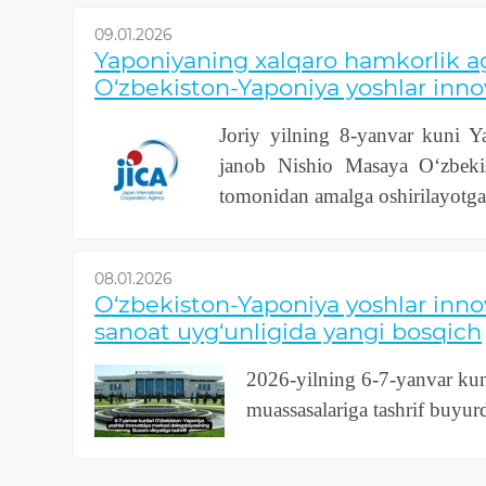
09.01.2026
Yaponiyaning xalqaro hamkorlik age
O‘zbekiston-Yaponiya yoshlar innov
Joriy yilning 8-yanvar kuni Y
janob Nishio Masaya O‘zbekis
tomonidan amalga oshirilayotga
08.01.2026
O‘zbekiston-Yaponiya yoshlar innov
sanoat uyg‘unligida yangi bosqich
2026-yilning 6-7-yanvar kunl
muassasalariga tashrif buyurd