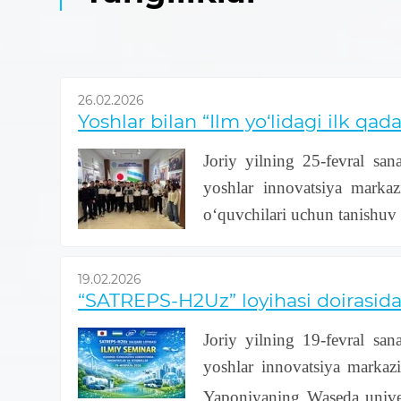
26.02.2026
Yoshlar bilan “Ilm yo‘lidagi ilk q
Joriy yilning 25-fevral sa
yoshlar innovatsiya markaz
o‘quvchilari uchun tanishuv ta
19.02.2026
“SATREPS-H2Uz” loyihasi doirasida
Joriy yilning 19-fevral sa
yoshlar innovatsiya marka
Yaponiyaning Waseda univer