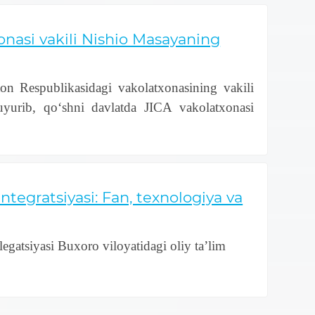
onasi vakili Nishio Masayaning
on Respublikasidagi vakolatxonasining vakili
uyurib, qo‘shni davlatda JICA vakolatxonasi
ntegratsiyasi: Fan, texnologiya va
gatsiyasi Buxoro viloyatidagi oliy ta’lim