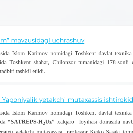
adam” mavzusidagi uchrashuv
nasida Islom Karimov nomidagi Toshkent davlat texnika 
ida Toshkent shahar, Chilonzor tumanidagi 178-sonli d
dbiri tashkil etildi.
 Yaponiyalik yetakchi mutaxassis ishtiroki
nasida Islom Karimov nomidagi Toshkent davlat texnika 
zida
“SATREPS-
H
Uz”
xalqaro loyihasi doirasida navba
2
siteti yetakchi mutaxassisi professor Keiko Sasaki tomo