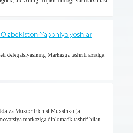
ingdek, JICAning Tojikistondagi vakolatxonasi
g O‘zbekiston-Yaponiya yoshlar
ti delegatsiyasining
Markazga tashrifi amalga
odda va Muxtor Elchisi Muxsinxo‘ja
ovatsiya markaziga diplomatik tashrif bilan