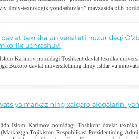
viy ilmiy-texnologik yondashuvlari” mavzusida olib borild
avlat texnika universiteti huzuridagi O‘z
mkorlik uchrashuvi
 Islom Karimov nomidagi Toshkent davlat texnika universi
ga Buxoro davlat universitetining ilmiy ishlar va innovats
vatsiya markazining xalqaro aloqalarini y
alida Islom Karimov nomidagi Toshkent davlat texnika u
(Markaz)ga Tojikiston Respublikasi Prezidentining Adminis