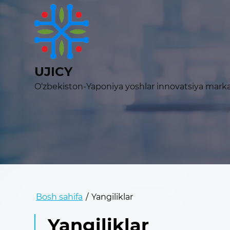
UJICY
O‘zbekiston-Yaponiya yoshlar innovatsiya marka
Bosh sahifa
/
Yangiliklar
Yangiliklar