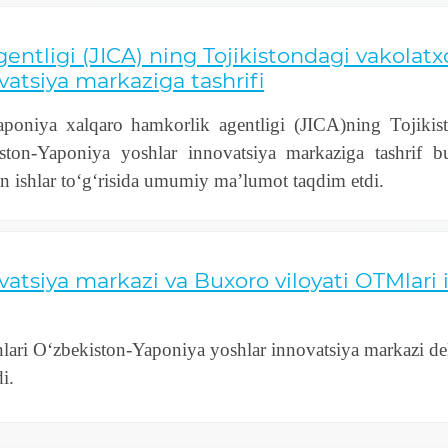
ntligi (JICA) ning Tojikistondagi vakolatx
atsiya markaziga tashrifi
aponiya xalqaro hamkorlik agentligi (JICA)ning Tojikist
ton-Yaponiya yoshlar innovatsiya markaziga tashrif b
n ishlar to‘g‘risida umumiy ma’lumot taqdim etdi.
atsiya markazi va Buxoro viloyati OTMlari i
ari O‘zbekiston-Yaponiya yoshlar innovatsiya markazi dele
i.