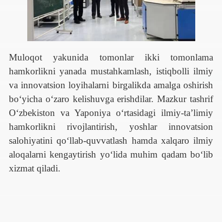
Muloqot yakunida tomonlar ikki tomonlama
hamkorlikni yanada mustahkamlash, istiqbolli ilmiy
va innovatsion loyihalarni birgalikda amalga oshirish
bo‘yicha o‘zaro kelishuvga erishdilar. Mazkur tashrif
O‘zbekiston va Yaponiya o‘rtasidagi ilmiy-ta’limiy
hamkorlikni rivojlantirish, yoshlar innovatsion
salohiyatini qo‘llab-quvvatlash hamda xalqaro ilmiy
aloqalarni kengaytirish yo‘lida muhim qadam bo‘lib
xizmat qiladi.