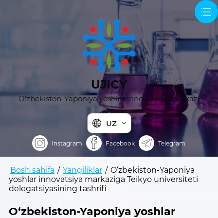
UJICY
O‘zbekiston-Yaponiya yoshlar innovatsiya markazi
UZ
Instagram
Facebook
Telegram
Bosh sahifa
/
Yangiliklar
/
O‘zbekiston-Yaponiya
yoshlar innovatsiya markaziga Teikyo universiteti
delegatsiyasining tashrifi
O‘zbekiston-Yaponiya yoshlar