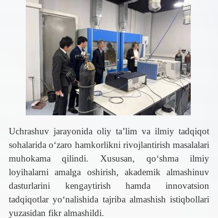
Uchrashuv jarayonida oliy ta’lim va ilmiy tadqiqot
sohalarida o‘zaro hamkorlikni rivojlantirish masalalari
muhokama qilindi. Xususan, qo‘shma ilmiy
loyihalarni amalga oshirish, akademik almashinuv
dasturlarini kengaytirish hamda innovatsion
tadqiqotlar yo‘nalishida tajriba almashish istiqbollari
yuzasidan fikr almashildi.