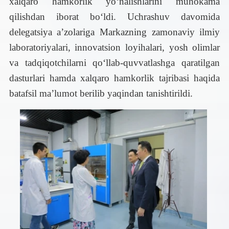
xalqaro hamkorlik yo‘nalishlarini muhokama
qilishdan iborat bo‘ldi.
Uchrashuv davomida
delegatsiya a’zolariga Markazning zamonaviy ilmiy
laboratoriyalari, innovatsion loyihalari, yosh olimlar
va tadqiqotchilarni qo‘llab-quvvatlashga qaratilgan
dasturlari hamda xalqaro hamkorlik tajribasi haqida
batafsil ma’lumot berilib yaqindan tanishtirildi.