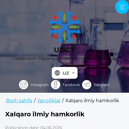
UJICY
O‘zbekiston-Yaponiya yoshlar innovatsiya markazi
UZ
Instagram
Facebook
Telegram
Bosh sahifa
/
Yangiliklar
/
Xalqaro ilmiy hamkorlik
Xalqaro ilmiy hamkorlik
Publication date: 04.06.2026