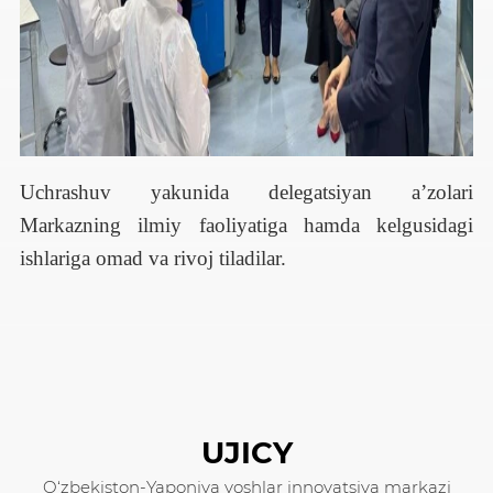
Uchrashuv yakunida delegatsiyan a’zolari
Markazning ilmiy faoliyatiga hamda kelgusidagi
ishlariga omad va rivoj tiladilar.
UJICY
O‘zbekiston-Yaponiya yoshlar innovatsiya markazi