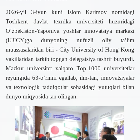
2026-yil 3-iyun kuni Islom Karimov nomidagi
Toshkent davlat texnika universiteti huzuridagi
O‘zbekiston-Yaponiya yoshlar innovatsiya markazi
(UJICY)ga dunyoning nufuzli oliy ta’lim
muassasalaridan biri - City University of Hong Kong
vakillaridan tarkib topgan delegatsiya tashrif buyurdi.
Mazkur universitet xalqaro Top-1000 universitetlar
reytingida 63-o‘rinni egallab, ilm-fan, innovatsiyalar
va texnologik tadqiqotlar sohasidagi yutuqlari bilan
dunyo miqyosida tan olingan.