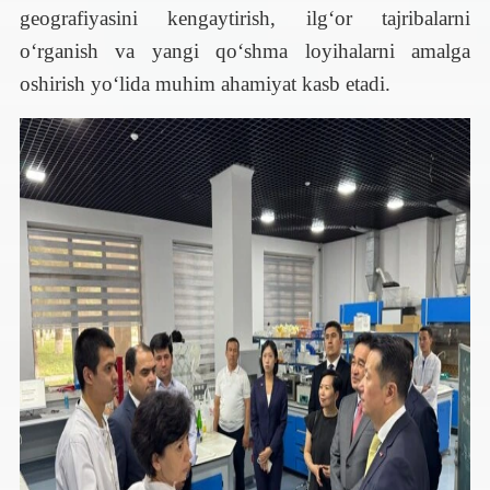
geografiyasini kengaytirish, ilg‘or tajribalarni
o‘rganish va yangi qo‘shma loyihalarni amalga
oshirish yo‘lida muhim ahamiyat kasb etadi.